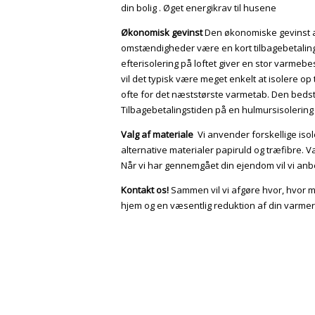
din bolig . Øget energikrav til husene
Økonomisk gevinst
Den økonomiske gevinst af
omstændigheder være en kort tilbagebetalings
efterisolering på loftet giver en stor varmebe
vil det typisk være meget enkelt at isolere op
ofte for det næststørste varmetab. Den bedst
Tilbagebetalingstiden på en hulmursisolering 
Valg af materiale
Vi anvender forskellige isol
alternative materialer papiruld og træfibre. V
Når vi har gennemgået din ejendom vil vi anbef
Kontakt os!
Sammen vil vi afgøre hvor, hvor me
hjem og en væsentlig reduktion af din varme