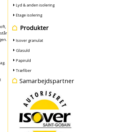
Lyd & anden isolering
Etage isolering
loft
,
Produkter
står
gen.
Isover granulat
Glasuld
Papiruld
sag.
Træfiber
Samarbejdspartner
t