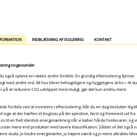
NFORMATION
INDBLÆSNING AF ISOLERING
KONTAKT
stering nogensinde!
u også opleve en række andre fordele. En grundig efterisolering fjerner
gt med andre ord, dit hus bliver behageligere og hyggeligere at bo i. At du
ser på at reducere CO2 udslippet mest muligt, gør det kun endnu mere
e fordele ved at investere i efterisolering. Når du en dag beslutter dig til
il sige at der hæftes et bogstav på din ejendom, først og fremmest ud fra
os til en helt identisk energimærkning når vi køber hårde hvidevarer, og v
 koster mere end produkter med lavere klassifikation. Sådan vil det også 
ørre skala. Jo bedre energimærke, jo højere værdi og jo mere attraktiv bliv