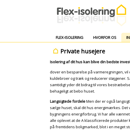
FLEX-ISOLERING
HVORFOR OS
I
Private husejere
Isolering af dit hus kan blive din bedste inve
dover en besparelse på varmeregningen, vil d
kuldebroer og træk og reducerer støjgener. Sa
samtidigt yder dit bidrag til vores bestræbel
behageligt at bebo huset.
Langsigtede fordele
Men der er også langsigted
sælge huset, skal dit hus energimærkes. Det v
bygningens energiforbrug. Vi har alle vænnet 
alle oplevet at de A klassificerede produkter
på fremtidens boligmarked, blot i en meget st