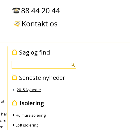
Søg og find
Seneste nyheder
2015 Nyheder
 at
Isolering
i har
Hulmursisolering
være
Loft isolering
er