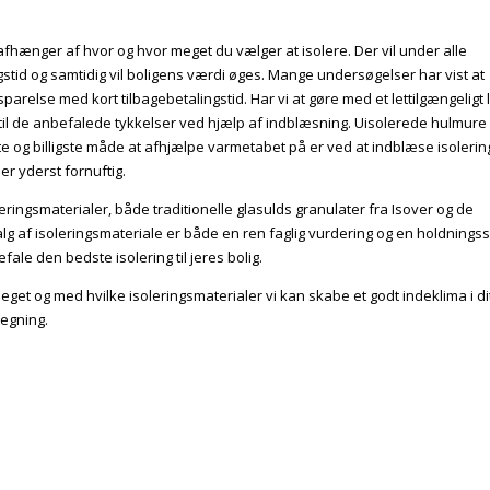
hænger af hvor og hvor meget du vælger at isolere. Der vil under alle
tid og samtidig vil boligens værdi øges. Mange undersøgelser har vist at
sparelse med kort tilbagebetalingstid. Har vi at gøre med et lettilgængeligt
 til de anbefalede tykkelser ved hjælp af
indblæsning
. Uisolerede
hulmure
e og billigste måde at afhjælpe varmetabet på er ved at indblæse isolerin
er yderst fornuftig.
eringsmaterialer, både traditionelle glasulds granulater fra Isover og de
alg af isoleringsmateriale er både en ren faglig vurdering og en holdnings
ale den bedste isolering til jeres bolig.
get og med hvilke isoleringsmaterialer vi kan skabe et godt indeklima i di
regning.